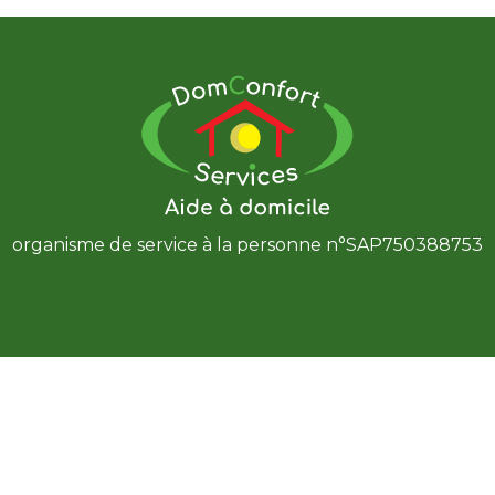
organisme de service à la personne n°SAP750388753
Notre entreprise
es à votre écoute pour vous donner toutes les inform
tez obtenir et nous déplaçons à votre domicile pour vou
et évaluer vos besoins.