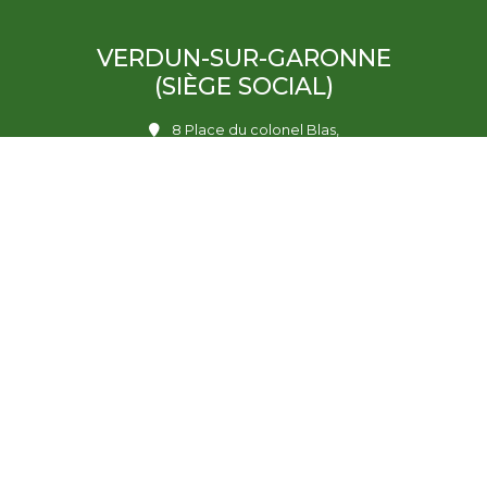
VERDUN-SUR-GARONNE
(SIÈGE SOCIAL)
8 Place du colonel Blas,
82600 Verdun-sur-Garonne
05 81 04 17 41
Lundi, mardi, jeudi et vendredi : 9h00-12h30 et 13h30 à 17h30
Mercredi : 9h00 à 12h30
TOULOUSE
59 allée Jean Jaurès,
31000 Toulouse
05 32 11 17 55