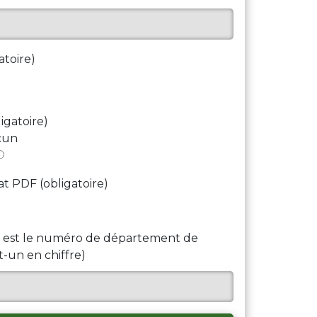
atoire)
igatoire)
cun
at PDF (obligatoire)
el est le numéro de département de
t-un en chiffre)