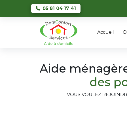
Skip to main content
05 81 04 17 41
Accueil
Q
Aide ménagère,
des po
VOUS VOULEZ REJOINDRE