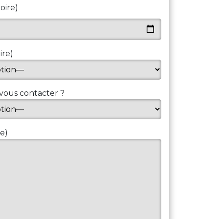
oire)
ire)
vous contacter ?
re)