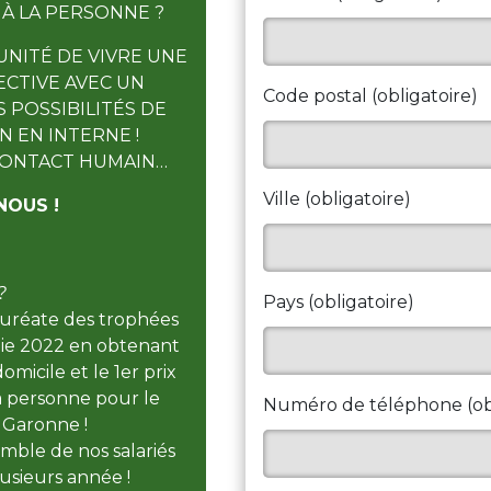
 À LA PERSONNE ?
NITÉ DE VIVRE UNE
CTIVE AVEC UN
Code postal (obligatoire)
 POSSIBILITÉS DE
 EN INTERNE !
 CONTACT HUMAIN…
Ville (obligatoire)
NOUS !
?
Pays (obligatoire)
auréate des trophées
nie 2022 en obtenant
domicile et le 1er prix
a personne pour le
Numéro de téléphone (obl
 Garonne !
mble de nos salariés
usieurs année !