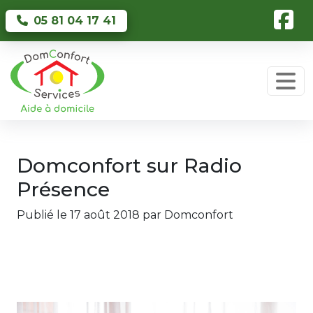
Skip to main content
05 81 04 17 41
Domconfort sur Radio
Présence
Publié le 17 août 2018 par Domconfort